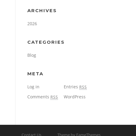
ARCHIVES
2026
CATEGORIES
Blog
META
Log in
Entries
RSS
Comments
WordPress
RSS
Contact Us
Theme by FameThemes