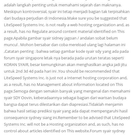
adalah langkah penting untuk memahami sejarah dan maknanya.
Meskipun kontroversial, syair ini tetap menjadi bagian tak terpisahkan
dari budaya perjudian di Indonesia.Make sure you be suggested that
LiteSpeed Systems Inc. is not really a web hosting organization and, as
a result, has no Regulate around content material identified on This
page.Apabila gambar syair sidney jagoan / andalan sobat belum
muncul . Mohon bersabar dan coba mereload ulang lagi halaman ini
,Catatan penting : bahwa setiap gambar kode syair sdy yang ada pada
forum syair singapore letak nya berada pada urutan teratas seperti
KORAN SYAIR, besar kemungkinan akan menghasilkan angka jadi jitu
untuk 2nd 3d 4d pada hari ini .You should be recommended that
LiteSpeed Systems Inc. is just not a Internet hosting corporation and,
as a result, has no Management about information located on This
page.Semoga dengan semakin banyak yang mengenal dan memahami
syair SDY Oovin, keberadaannya sebagai bagian dari warisan budaya
bangsa dapat terus dilestarikan dan diapresiasi.Tidaklah menjamin
bahwa hasil setiap prediksi syair yang ada dapat mempengaruhi hasil
consequence sydney siang ini.Remember to be advised that LiteSpeed
Systems Inc. will not be a Hosting organization and, as such, has no
control about articles identified on This website.Forum syair sydney